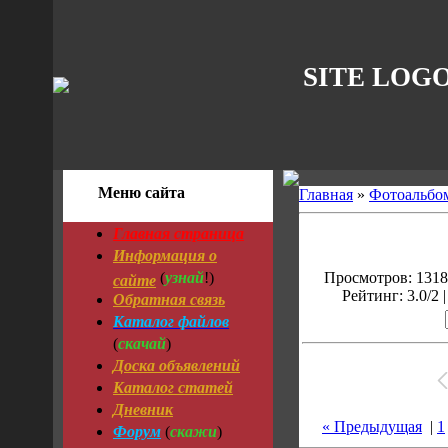
SITE LOG
Меню сайта
Главная
»
Фотоальбо
Главная страница
Информация о
узнай
сайте
(
!)
Просмотров: 1318 
Рейтинг: 3.0/2 |
Обратная связь
Каталог файлов
скачай
(
)
Доска объявлений
Каталог статей
Дневник
« Предыдущая
|
1
Форум
скажи
(
)