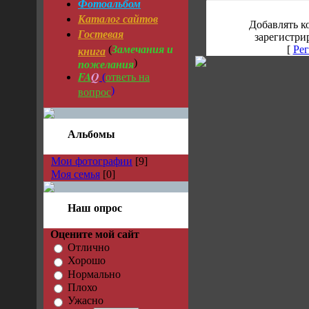
Фотоальбом
Каталог сайтов
Добавлять к
Гостевая
зарегистри
Замечания и
книга
(
[
Рег
пожелания
)
FA
Q
ответь на
(
вопрос
)
Альбомы
Мои фотографии
[9]
Моя семья
[0]
Наш опрос
Оцените мой сайт
Отлично
Хорошо
Нормально
Плохо
Ужасно