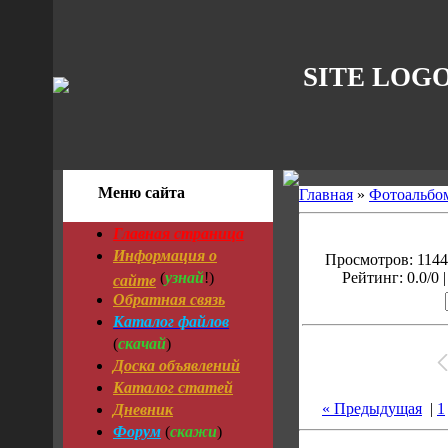
SITE LOG
Меню сайта
Главная
»
Фотоальбо
Главная страница
Информация о
Просмотров: 1144 
узнай
сайте
(
!)
Рейтинг: 0.0/0 |
Обратная связь
Каталог файлов
скачай
(
)
Доска объявлений
Каталог статей
Дневник
« Предыдущая
|
1
Форум
скажи
(
)