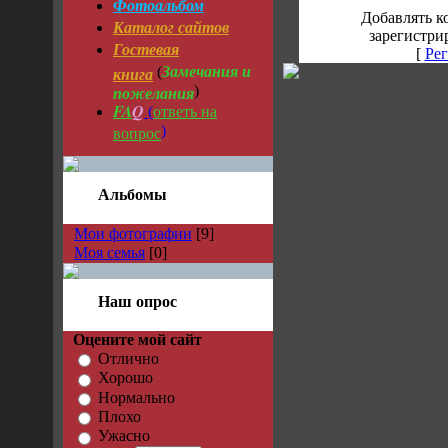
Фотоальбом
Добавлять к
Каталог сайтов
зарегистри
Гостевая
[
Рег
Замечания и
книга
(
пожелания
)
FA
Q
ответь на
(
вопрос
)
Альбомы
Мои фотографии
[9]
Моя семья
[0]
Наш опрос
Оцените мой сайт
Отлично
Хорошо
Нормально
Плохо
Ужасно