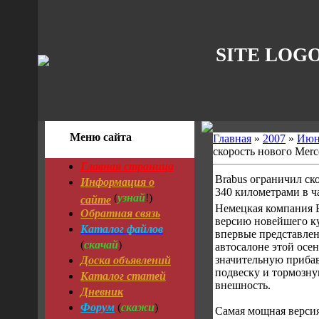
SITE LOG
Меню сайта
Главная
»
2007
»
Июн
скорость нового Merc
Главная страница
Brabus ограничил ск
Информация о
340 километрами в ч
узнай
сайте
(
!)
Немецкая компания 
Обратная связь
версию новейшего ку
Каталог файлов
впервые представле
скачай
(
)
автосалоне этой осе
Доска объявлений
значительную приба
подвеску и тормозну
Каталог статей
внешность.
Дневник
Форум
скажи
(
)
Самая мощная версия