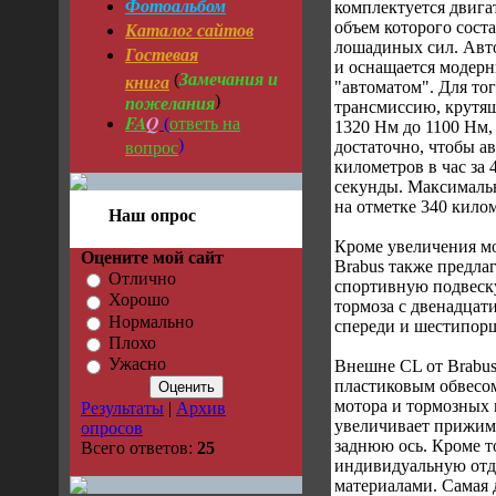
Фотоальбом
комплектуется двига
Каталог сайтов
объем которого соста
лошадиных сил. Авт
Гостевая
и оснащается модер
Замечания и
книга
(
"автоматом". Для тог
пожелания
)
трансмиссию, крутя
FA
Q
ответь на
(
1320 Нм до 1100 Нм, 
вопрос
)
достаточно, чтобы ав
километров в час за 4
секунды. Максимальн
на отметке 340 килом
Наш опрос
Кроме увеличения м
Оцените мой сайт
Brabus также предла
Отлично
спортивную подвеск
Хорошо
тормоза с двенадца
Нормально
спереди и шестипорш
Плохо
Ужасно
Внешне CL от Brabu
пластиковым обвесо
мотора и тормозных 
Результаты
|
Архив
увеличивает прижим
опросов
заднюю ось. Кроме т
Всего ответов:
25
индивидуальную отд
материалами. Самая 