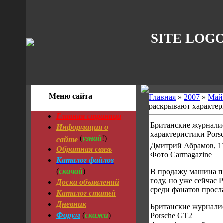
SITE LOG
Меню сайта
Главная
»
2007
»
Май
раскрывают характер
Главная страница
Британские журнали
Информация о
характеристики Pors
узнай
сайте
(
!)
Дмитрий Абрамов, 1
Обратная связь
Фото Carmagazine
Каталог файлов
скачай
(
)
В продажу машина п
Доска объявлений
году, но уже сейчас 
среди фанатов просл
Каталог статей
Дневник
Британские журнали
Форум
скажи
(
)
Porsche GT2