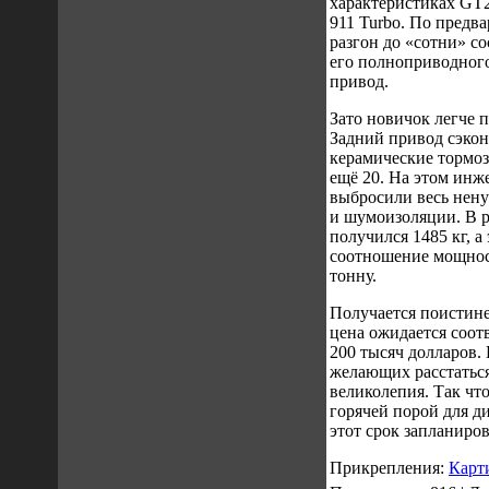
характеристиках GT2,
911 Turbo. По предв
разгон до «сотни» со
его полноприводного
привод.
Зато новичок легче 
Задний привод сэко
керамические тормо
ещё 20. На этом инж
выбросили весь нен
и шумоизоляции. В р
получился 1485 кг, а 
соотношение мощности
тонну.
Получается поистин
цена ожидается соо
200 тысяч долларов.
желающих расстаться
великолепия. Так что
горячей порой для д
этот срок запланиро
Прикрепления:
Карт