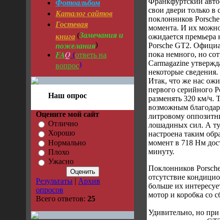
Фотоальбом
Франкфуртский авто
свои двери только в 
Каталог сайтов
поклонников Porsche
Гостевая
момента. И их можно
Замечания и
книга
(
ожидается премьера 
пожелания
)
Porsche GT2. Офици
FA
Q
ответь на
пока немного, но со
(
Carmagazine утвержд
вопрос
)
некоторые сведения.
Итак, что же нас ожи
первого серийного P
Наш опрос
разменять 320 км/ч. 
возможным благодар
Оцените мой сайт
литровому оппозитни
Отлично
лошадиных сил. А ту
Хорошо
настроена таким обр
Нормально
момент в 718 Нм дос
минуту.
Плохо
Ужасно
Поклонников Porsche
отсутствие кондицио
Результаты
|
Архив
больше их интересуе
опросов
мотор и коробка со 
Всего ответов:
25
Удивительно, но пр