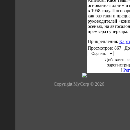
American Race Team —
основанная одним из
в 1958 году. Поговари
как раз таки и предн
руководителей «кон
осенью, на автосалон
премьера суперкара.
Прикрепления:
Карт
Просмотров: 867 | Д
Добавлять к
зарегистри
[
Рег
Copyright MyCorp © 2026