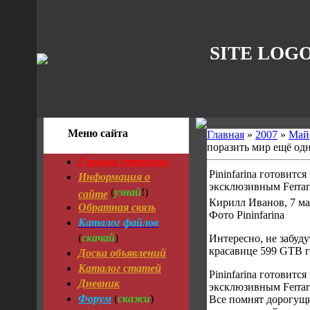
SITE LOG
Меню сайта
Главная
»
2007
»
Май
поразить мир ещё од
Главная страница
Pininfarina готовитс
Информация о
эксклюзивным Ferrar
узнай
сайте
(
!)
Кирилл Иванов, 7 ма
Обратная связь
Фото Pininfarina
Каталог файлов
скачай
(
)
Интересно, не забуду
Доска объявлений
красавице 599 GTB 
Каталог статей
Pininfarina готовитс
Дневник
эксклюзивным Ferrar
Форум
скажи
(
)
Все помнят дорогущ