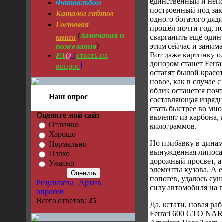
Фотоальбом
единственный и непов
построенный под зак
Каталог сайтов
одного богатого дяд
Гостевая
прошёл почти год, п
Замечания и
книга
(
сварганить ещё один
пожелания
)
этим сейчас и заним
FA
Q
ответь на
Вот даже картинку о
(
донором станет Ferra
вопрос
)
оставят былой красо
новое, как в случае 
облик останется поч
Наш опрос
составляющая изрядн
стать быстрее во мно
Оцените мой сайт
вылепят из карбона, 
Отлично
килограммов.
Хорошо
Но прибавку в динам
Нормально
вынужденная липоса
Плохо
дорожный просвет, а
Ужасно
элементы кузова. А 
попотев, удалось с
Результаты
|
Архив
силу автомобиля на 
опросов
Всего ответов:
25
Да, кстати, новая раб
Ferrari 600 GTO NAR