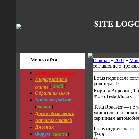
SITE LOG
Меню сайта
Главная
»
2007
»
Май
соглашение о произво
Главная страница
Lotus подписала сог
Информация о
родстера Tesla
узнай
сайте
(
!)
Кирилл Аврорин, 1 а
Обратная связь
Фото Tesla Motors
Каталог файлов
скачай
(
)
Tesla Roadster — не 
Доска объявлений
удивительных новино
серийным автомобил
Каталог статей
Дневник
Lotus подписала сог
Форум
скажи
(
)
Tesla