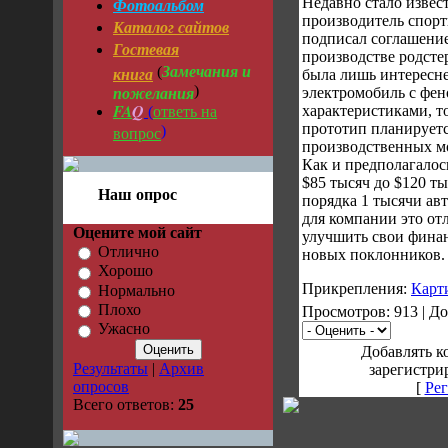
Фотоальбом
Недавно стало извес
производитель спорт
Каталог сайтов
подписал соглашение
Гостевая
производстве родстер
Замечания и
книга
(
была лишь интересн
пожелания
)
электромобиль с фе
FA
Q
ответь на
характеристиками, т
(
прототип планируетс
вопрос
)
производственных м
Как и предполагалось
$85 тысяч до $120 тыс
Наш опрос
порядка 1 тысячи авт
для компании это о
Оцените мой сайт
улучшить свои финан
Отлично
новых поклонников.
Хорошо
Прикрепления:
Карт
Нормально
Плохо
Просмотров: 913 | Д
Ужасно
Добавлять к
Результаты
|
Архив
зарегистри
опросов
[
Рег
Всего ответов:
25