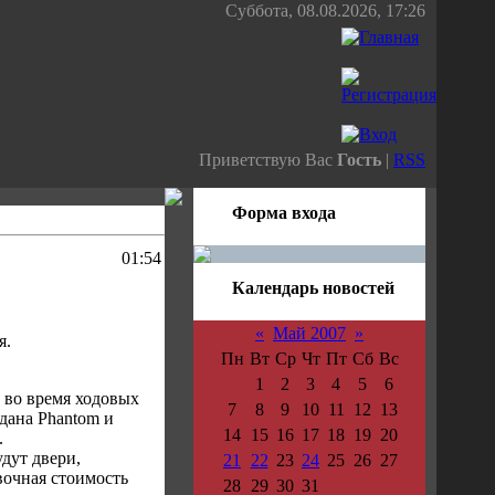
Суббота, 08.08.2026, 17:26
Приветствую Вас
Гость
|
RSS
Форма входа
01:54
Календарь новостей
«
Май 2007
»
я.
Пн
Вт
Ср
Чт
Пт
Сб
Вс
1
2
3
4
5
6
 во время ходовых
7
8
9
10
11
12
13
дана Phantom и
14
15
16
17
18
19
20
.
дут двери,
21
22
23
24
25
26
27
вочная стоимость
28
29
30
31