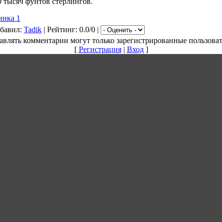
0 тысяч фунтов стерлингов.
инка 1
обавил:
Tadik
| Рейтинг: 0.0/0 |
авлять комментарии могут только зарегистрированные пользоват
[
Регистрация
|
Вход
]