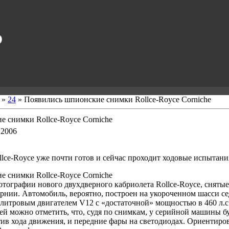
O
»
24
» Появились шпионские снимки Rollce-Royce Corniche
 снимки Rollce-Royce Corniche
 2006
lce-Royce уже почти готов и сейчас проходит ходовые испытани
 снимки Rollce-Royce Corniche
тографии нового двухдверного кабриолета Rollce-Royce, снятые
нии. Автомобиль, вероятно, построен на укороченном шасси се
-литровым двигателем V12 с «достаточной» мощностью в 460 л.с
ей можно отметить, что, судя по снимкам, у серийной машины бу
в хода движения, и передние фары на светодиодах. Ориентиро