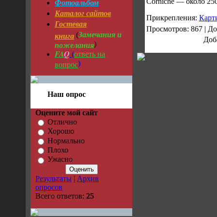
Фотоальбом
Corniche — около 25
Каталог сайтов
Прикрепления:
Карт
Гостевая
Просмотров: 867 | Д
Замечания и
книга
(
Доб
пожелания
)
FA
Q
ответь на
(
вопрос
)
Наш опрос
Оцените мой сайт
Отлично
Хорошо
Нормально
Плохо
Ужасно
Результаты
|
Архив
опросов
Всего ответов:
25