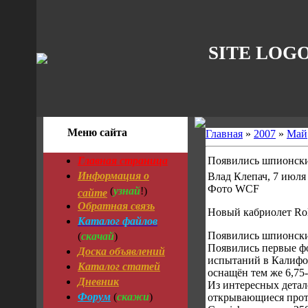
SITE LOG
Меню сайта
Главная
»
2007
»
Май
Главная страница
Появились шпионские
Информация о
Влад Клепач, 7 июля
узнай
Фото WCF
сайте
(
!)
Обратная связь
Новый кабриолет Rol
Каталог файлов
скачай
Появились шпионские
(
)
Появились первые фо
Доска объявлений
испытаний в Калифор
Каталог статей
оснащён тем же 6,75
Дневник
Из интересных детал
Форум
скажи
(
)
открывающиеся проти