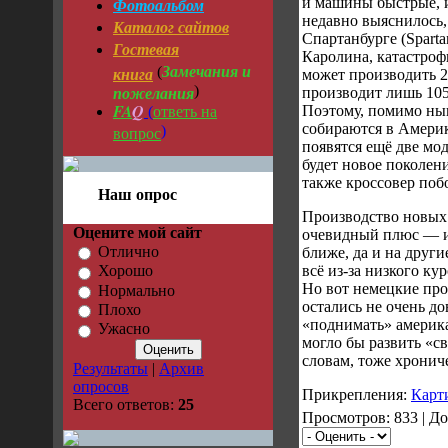
Фотоальбом
и машины быстрые, и
недавно выяснилось,
Каталог сайтов
Спартанбурге (Sparta
Гостевая
Каролина, катастроф
Замечания и
книга
(
может производить 2
пожелания
)
производит лишь 105
FA
Q
ответь на
Поэтому, помимо ны
(
собираются в Амери
вопрос
)
появятся ещё две мо
будет новое поколен
также кроссовер по
Наш опрос
Производство новых
Оцените мой сайт
очевидный плюс — и
Отлично
ближе, да и на други
всё из-за низкого ку
Хорошо
Но вот немецкие пр
Нормально
остались не очень д
Плохо
«поднимать» америк
Ужасно
могло бы развить «с
словам, тоже хронич
Результаты
|
Архив
опросов
Прикрепления:
Карт
Всего ответов:
25
Просмотров: 833 | Д