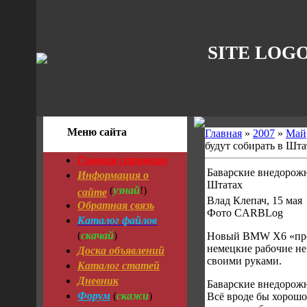
SITE LOG
Меню сайта
Главная
»
2007
»
Май
будут собирать в Шта
Главная страница
Баварские внедорожн
Информация о
Штатах
узнай
сайте
(
!)
Влад Клепач, 15 мая
Обратная связь
Фото CARBLog
Каталог файлов
скачай
(
)
Новый BMW X6 «про
Доска объявлений
немецкие рабочие не
своими руками.
Каталог статей
Дневник
Баварские внедорожн
Форум
скажи
(
)
Всё вроде бы хорош